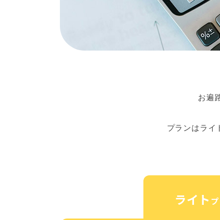
お遍
プランはライ
ライト
プ