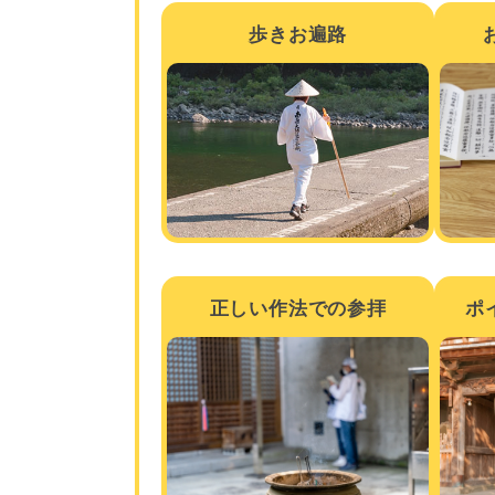
歩きお遍路
正しい作法での参拝
ポ