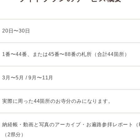
20日〜30日
1番〜44番、または45番〜88番の札所（合計44箇所）
3月〜5月 / 9月〜11月
実際に周った44箇所のお寺分のみになります。
納経帳・動画と写真のアーカイブ・お遍路参拝レポート（
（2県分）