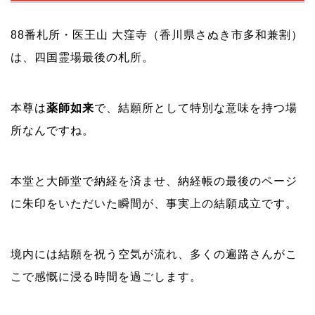
88番札所・医王山 大窪寺（香川県さぬき市多和兼割）
は、四国霊場最後の札所。
本尊は
薬師如来
で、結願所として特別な意味を持つ場
所なんですね。
本堂と大師堂で納経を済ませ、納経帳の最後のページ
に朱印をいただいた瞬間が、事実上の結願成立です。
境内には結願を祝う空気が流れ、多くの遍路さんがこ
こで感慨に浸る時間を過ごします。