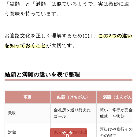
「結願」と「満願」は似ているようで、実は微妙に違
う意味を持っています。
お遍路文化を正しく理解するためには、
この2つの違い
を知っておくこと
が大切です。
結願と満願の違いを表で整理
項目
結願（けちがん）
満願（まんがん）
全札所を巡り終えた
願い・修行が完全に
意味
ゴール
成就した状態
願掛けや修行そのも
対象
88ヶ所巡拝の達成
のの完了