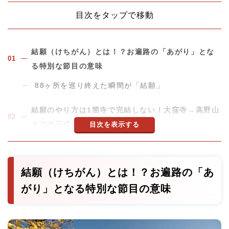
目次をタップで移動
結願（けちがん）とは！？お遍路の「あがり」とな
る特別な節目の意味
88ヶ所を巡り終えた瞬間が「結願」
結願のやり方は1箇寺で完結しない！大窪寺→高野山
までの正式な流れ
目次を表示する
ステップ1：88番大窪寺で結願の参拝
ステップ2：高野山奥之院へのお礼参り
結願（けちがん）とは！？お遍路の「あ
ステップ3：1番札所霊山寺へのお礼参りで完結
がり」となる特別な節目の意味
結願のご利益は想像以上に深い！人生が変わる5つの
恩恵と意味