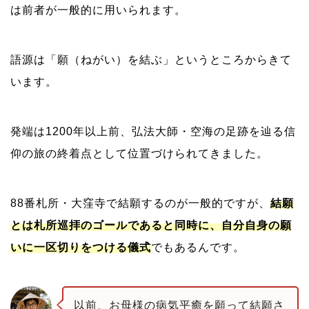
は前者が一般的に用いられます。
の取得方法
結願証はどこで発行される？費用と受け取り方
語源は「願（ねがい）を結ぶ」というところからきて
結願・お遍路のゴールに関するよくある質問
います。
お遍路の結願で願いを叶える一歩を一緒に届けま
す！
発端は1200年以上前、弘法大師・空海の足跡を辿る信
仰の旅の終着点として位置づけられてきました。
88番札所・大窪寺で結願するのが一般的ですが、
結願
とは札所巡拝のゴールであると同時に、自分自身の願
いに一区切りをつける儀式
でもあるんです。
以前、お母様の病気平癒を願って結願さ