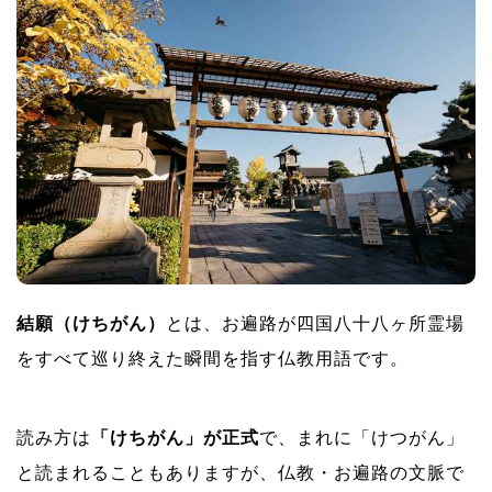
結願で得られる5つのご利益一覧
祈願成就だけじゃない「心の浄化」という最大のご
利益
結願で本当に願いが叶うのか？願掛けと祈願の力の
正体を徹底解説
結願で願いが叶うと言われる3つの根拠
叶いやすい願いと叶いにくい願いの違い
結願と満願の違いを正しく理解！お礼参りの意味と
結願（けちがん）
とは、お遍路が四国八十八ヶ所霊場
必要性を解説
をすべて巡り終えた瞬間を指す仏教用語です。
結願と満願の違いを表で整理
高野山お礼参りは結願に必要か？
読み方は
「けちがん」が正式
で、まれに「けつがん」
と読まれることもありますが、仏教・お遍路の文脈で
結願証とは何か？88ヶ所を巡り終えた唯一無二の証