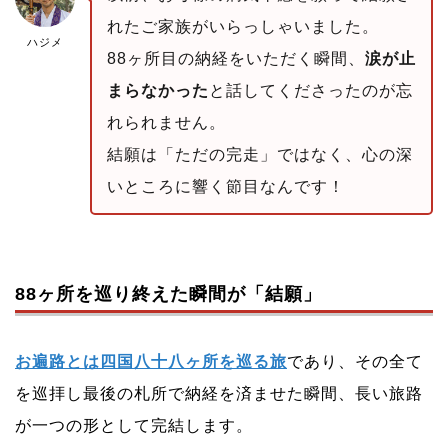
れたご家族がいらっしゃいました。
ハジメ
88ヶ所目の納経をいただく瞬間、
涙が止
まらなかった
と話してくださったのが忘
れられません。
結願は「ただの完走」ではなく、心の深
いところに響く節目なんです！
88ヶ所を巡り終えた瞬間が「結願」
お遍路とは四国八十八ヶ所を巡る旅
であり、その全て
を巡拝し最後の札所で納経を済ませた瞬間、長い旅路
が一つの形として完結します。