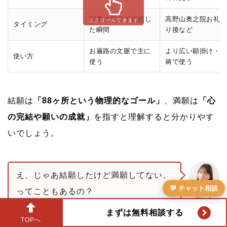
88番大窪寺で納経し
高野山奥之院お礼参
スクロールできます
タイミング
た瞬間
り後など
お遍路の文脈で主に
より広い願掛け・祈
使い方
使う
祷で使う
結願は
「88ヶ所という物理的なゴール」
、満願は
「心
の完結や願いの成就」
を指すと理解すると分かりやす
いでしょう。
え、じゃあ結願したけど満願してない、
💬 チャット相談
ってこともあるの？
悩む人
まずは無料相談する
TOPへ