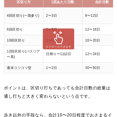
区切り方
1回あたり日数
合計日数
4回区切り(一国参り)
2〜3日
8〜12日
6回区切り
2〜3日
12〜18日
10回区切り
1〜2日
10〜20日
スクロールできます
12回区切り(バスツア
日帰り〜1泊2日
12〜24日
ー系)
週末コツコツ型
1〜2日
30〜50日
ポイントは、区切り打ちであっても合計日数の総量は
通し打ちと大きく変わらないという点です。
歩き以外の手段なら、合計10〜20日程度でおさまるイ