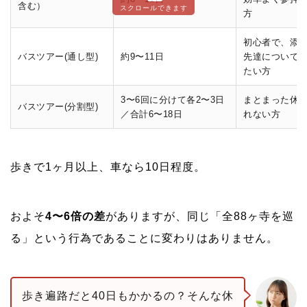
含む）
スクロールできます
方
初心者で、添
バスツアー(通し型)
約9〜11日
先達について
たい方
3〜6回に分けて各2〜3日
まとまった休
バスツアー(分割型)
／合計6〜18日
れない方
歩きで1ヶ月以上、車なら10日程度。
およそ
4〜6倍の差
がありますが、同じ「全88ヶ寺を巡
る」という行為であることに変わりはありません。
歩き遍路だと40日もかかるの？そんな休