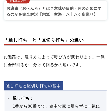
関連記事
お遍路に行けない人の選択肢！日数ゼロで願いを届
ける代行という方法
お遍路（おへんろ）とは？意味や目的・何のためにす
るのかを完全解説【宗派・空海・八十八ヶ所巡り】
代行とは「あなたの代わりに歩く」巡礼の形
代行と自分で巡る場合の日数比較
代行を選ぶ方が増えている背景
「通し打ち」と「区切り打ち」の違い
代わりに歩いてお届け！お遍路ギフト便の特徴
代行でお届けする「証」の内容
お遍路は、巡り方によって呼び方が変わります。一気
に全部回るか、分けて回るかの違いです。
お遍路の日数に関するよくある質問！最短・日帰り
の疑問にお答えします
まとめ！お遍路の日数はあなたの状況で決まる、一
通し打ちと区切り打ちの基本
番合う形を選ぼう
通し打ち
：
1番から88番まで、途中で家に帰らずに一気に