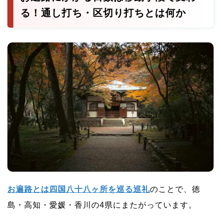
車での通し打ちは10日前後で終えられる
る！通し打ち・区切り打ちとは何か
タクシー通し打ちは8〜11日で一番ラク
3つの手段で比べるとこうなる
区切り打ちで何年かかる？計画の立て方と、続けら
れる人の共通点
区切り打ちには3つの基本パターンがある
区切り打ちの回数別・日程の目安
やめずに続けられる！挫折しない区切り打ちのコツ
区切り打ちは季節選びも結願率を左右する
移動手段別の日数比較！歩き・車・タクシー・バス
お遍路とは四国八十八ヶ所を巡る巡礼
のことで、徳
で結願日数はどう変わる
島・高知・愛媛・香川の4県にまたがっています。
4つの手段を総合スコアで比較