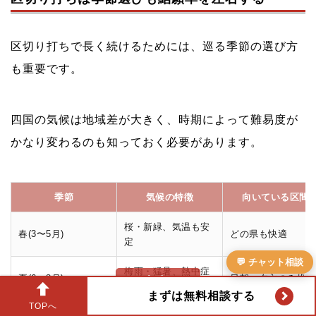
区切り打ちで長く続けるためには、巡る季節の選び方
も重要です。
四国の気候は地域差が大きく、時期によって難易度が
かなり変わるのも知っておく必要があります。
季節
気候の特徴
向いている区間
桜・新緑、気温も安
春(3〜5月)
どの県も快適
定
💬 チャット相談
梅雨・猛暑、熱中症
夏(6〜8月)
早朝・夕方のみ推奨
リスク
まずは無料相談する
TOPへ
紅葉・涼しい、巡拝