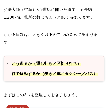
短い日数で巡りたい方の現実解はバスツアー
弘法大師（空海）が9世紀に開いた道で、全長約
費用を抑えたい方は自家用車かレンタカー
1,200km、札所の数はちょうど88ヶ寺あります。
本気で歩きたい方は準備に3ヶ月かける
どの手段が自分に合うかのチェック表
かかる日数は、大きく以下の二つの要素で決まりま
す。
仕事を持つ人はお遍路に何日取れる？有給・連休・
区切り打ちのリアル
日本人の平均有給取得日数は約11日
どう巡るか（通し打ち／区切り打ち）
有給は年11日！3年計画が最も現実的な理由
何で移動するか（歩き／車／タクシー／バス）
取りにくい人は土日だけでも進められる
家族の介護・育児で動けない方も多い
まずはこの2つを整理しておきましょう。
職業・ライフステージ別に見る現実的なプラン