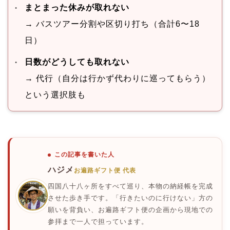
まとまった休みが取れない
→ バスツアー分割や区切り打ち（合計6〜18
日）
日数がどうしても取れない
→ 代行（自分は行かず代わりに巡ってもらう）
という選択肢も
この記事を書いた人
ハジメ
お遍路ギフト便 代表
四国八十八ヶ所をすべて巡り、本物の納経帳を完成
させた歩き手です。「行きたいのに行けない」方の
願いを背負い、お遍路ギフト便の企画から現地での
参拝まで一人で担っています。