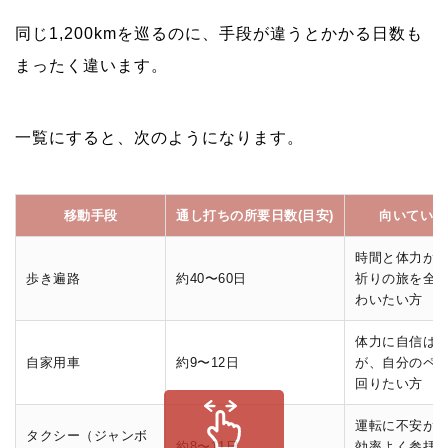
同じ1,200kmを巡るのに、手段が違うとかかる日数も
まったく違います。
一覧にすると、次のようになります。
移動手段
通し打ちの所要日数(目安)
向いている
時間と体力が
歩き遍路
約40〜60日
祈りの旅を全
わいたい方
体力に自信は
自家用車
約9〜12日
が、自分のペ
回りたい方
運転に不安が
タクシー（ジャンボ
約8〜11日
効率よく参拝