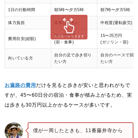
1日の行動時間
朝5時〜夕方5時
朝7時〜夕方5時
体力負担
非常に大きい
中程度(運転疲労)
30〜50万円
15〜25万円
スクロールできます
費用目安(総額)
(宿・食事)
(ガソリン・宿)
自分の足で歩き切り
自分のペースで回り
向いている方
たい方
たい方
お遍路の費用
だけを見ると歩きが安いと思われがちで
すが、45〜60日分の宿泊・食事が積み上がるため、実
は歩きも30万円以上かかるケースが多いです。
僕が一周したときも、11番藤井寺から